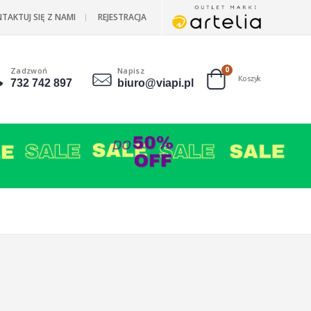
TAKTUJ SIĘ Z NAMI
REJESTRACJA
Zadzwoń
Napisz
produkty
0
Koszyk
732 742 897
biuro@viapi.pl
Cart