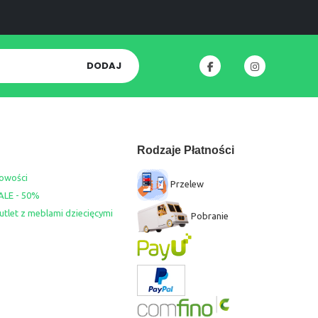
DODAJ
Rodzaje Płatności
owości
Przelew
ALE - 50%
utlet z meblami dziecięcymi
Pobranie