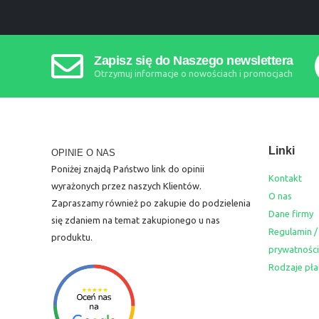
Zapisz się do Naszego newslettera
Otrzymuj informacje o nowościach i promocjach
Linki
OPINIE O NAS
Poniżej znajdą Państwo link do opinii
Kontakt
wyrażonych przez naszych Klientów.
O nas
Zapraszamy również po zakupie do podzielenia
Dane firmy
się zdaniem na temat zakupionego u nas
Regulamin /
produktu.
prywatności
Rodzaje pła