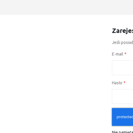
Zareje
Jeśli posia
E-mail
Hasło
Nie pamięta