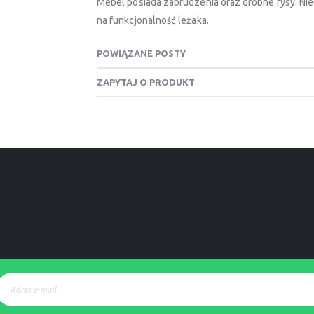
Mebel posiada zabrudzenia oraz drobne rysy. Nie
na funkcjonalność leżaka.
POWIĄZANE POSTY
ZAPYTAJ O PRODUKT