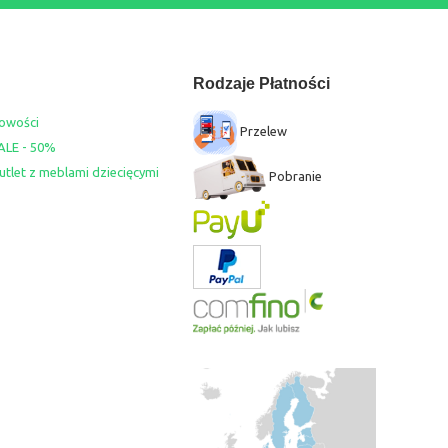
Rodzaje Płatności
owości
Przelew
ALE - 50%
utlet z meblami dziecięcymi
Pobranie