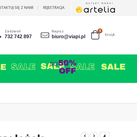
TAKTUJ SIĘ Z NAMI
REJESTRACJA
Zadzwoń
Napisz
produkty
0
Koszyk
732 742 897
biuro@viapi.pl
Cart