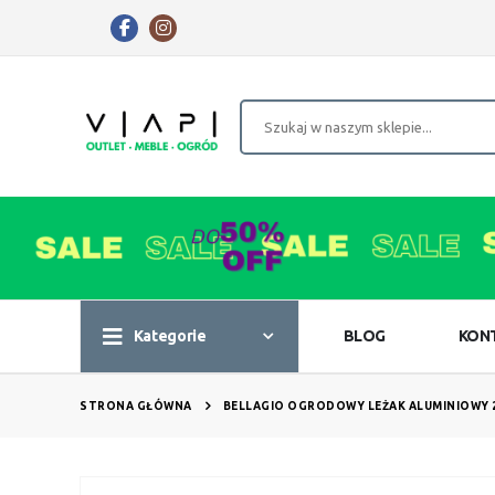
Kategorie
BLOG
KON
STRONA GŁÓWNA
BELLAGIO OGRODOWY LEŻAK ALUMINIOWY 
Przejdź