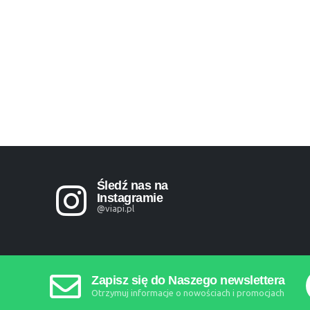
Śledź nas na
Instagramie
@viapi.pl
Zapisz się do Naszego newslettera
Otrzymuj informacje o nowościach i promocjach