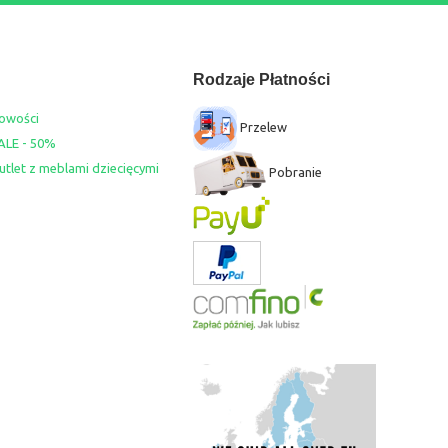
Rodzaje Płatności
owości
Przelew
ALE - 50%
utlet z meblami dziecięcymi
Pobranie