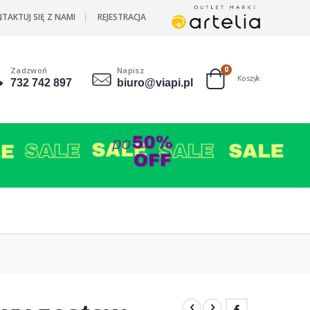
TAKTUJ SIĘ Z NAMI
REJESTRACJA
Zadzwoń
Napisz
produkty
0
Koszyk
732 742 897
biuro@viapi.pl
Cart