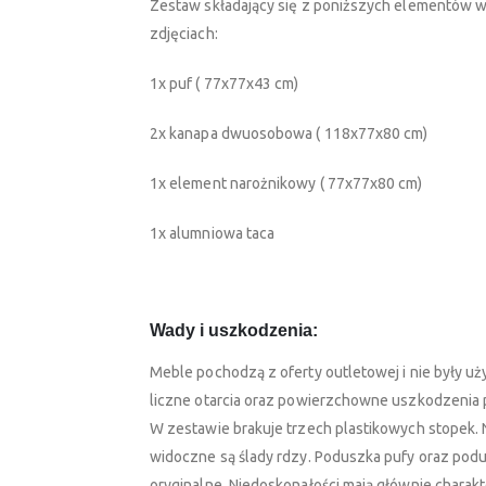
Zestaw składający się z poniższych elementów w
zdjęciach:
1x puf ( 77x77x43 cm)
2x kanapa dwuosobowa ( 118x77x80 cm)
1x element narożnikowy ( 77x77x80 cm)
1x alumniowa taca
Wady i uszkodzenia:
Meble pochodzą z oferty outletowej i nie były 
liczne otarcia oraz powierzchowne uszkodzenia
W zestawie brakuje trzech plastikowych stopek. 
widoczne są ślady rdzy. Poduszka pufy oraz pod
oryginalne. Niedoskonałości mają głównie charakt