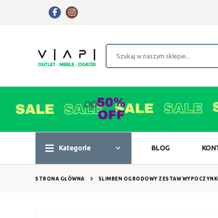
Kategorie
BLOG
KON
STRONA GŁÓWNA
SLIMBEN OGRODOWY ZESTAW WYPOCZYNK
Przejdź