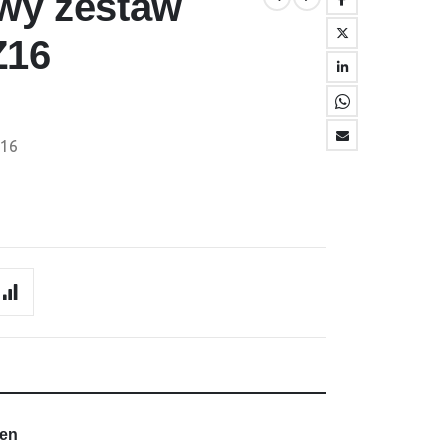
wy zestaw
Z16
Z16
Ben