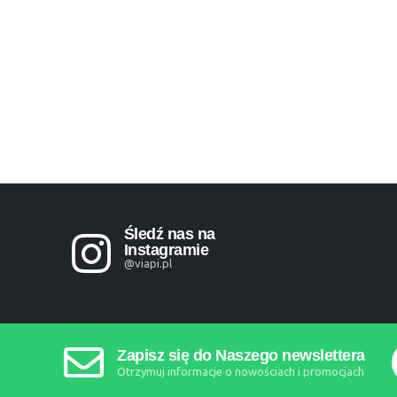
Śledź nas na
Instagramie
@viapi.pl
Zapisz się do Naszego newslettera
Otrzymuj informacje o nowościach i promocjach