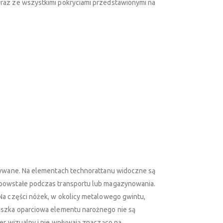
raz ze wszystkimi pokryciami przedstawionymi na
używane. Na elementach technorattanu widoczne są
 powstałe podczas transportu lub magazynowania.
Na części nóżek, w okolicy metalowego gwintu,
uszka oparciowa elementu narożnego nie są
er wizualny i nie wpływają znacząco na