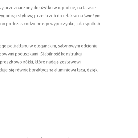
 przeznaczony do użytku w ogrodzie, na tarasie
wygodną i stylową przestrzeń do relaksu na świeżym
wno podczas codziennego wypoczynku, jak i spotkań
ego polirattanu w eleganckim, satynowym odcieniu
ązowymi poduszkami. Stabilność konstrukcji
proszkowo nóżki, które nadają zestawowi
uje się również praktyczna aluminiowa taca, dzięki