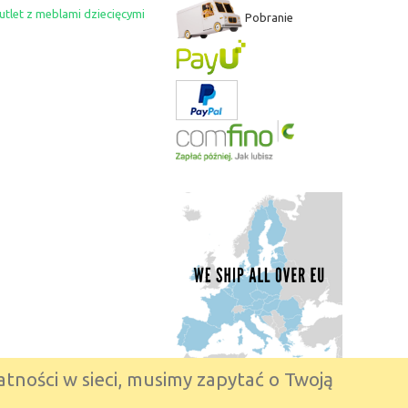
utlet z meblami dziecięcymi
Pobranie
tności w sieci, musimy zapytać o Twoją