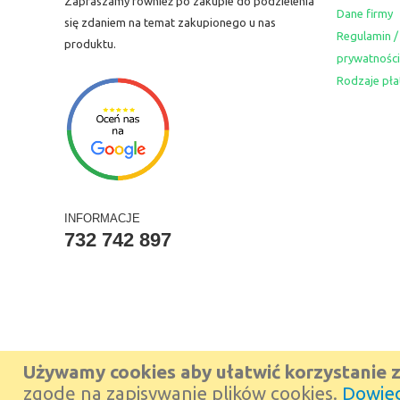
Zapraszamy również po zakupie do podzielenia
Dane firmy
się zdaniem na temat zakupionego u nas
Regulamin /
produktu.
prywatności
Rodzaje pła
INFORMACJE
732 742 897
Używamy cookies aby ułatwić korzystanie z
zgodę na zapisywanie plików cookies.
Dowied