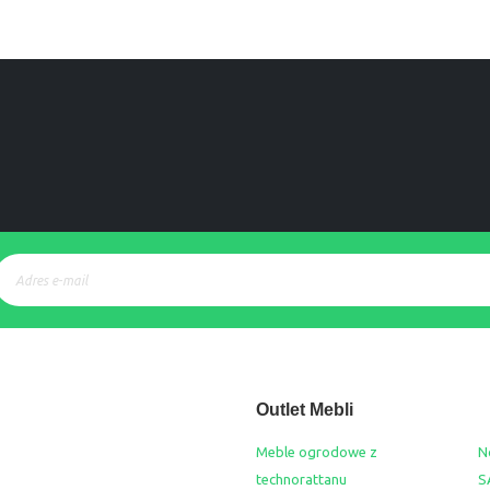
Outlet Mebli
Meble ogrodowe z
N
technorattanu
S