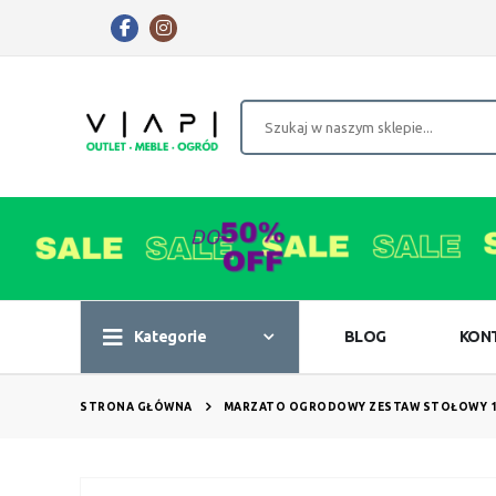
Kategorie
BLOG
KON
STRONA GŁÓWNA
MARZATO OGRODOWY ZESTAW STOŁOWY 1
Przejdź