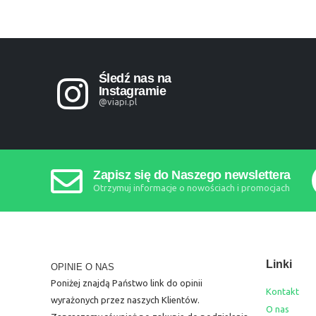
Śledź nas na
Instagramie
@viapi.pl
Zapisz się do Naszego newslettera
Otrzymuj informacje o nowościach i promocjach
Linki
OPINIE O NAS
Poniżej znajdą Państwo link do opinii
Kontakt
wyrażonych przez naszych Klientów.
O nas