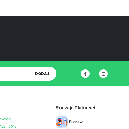
DODAJ
Rodzaje Płatności
owości
Przelew
ALE - 50%