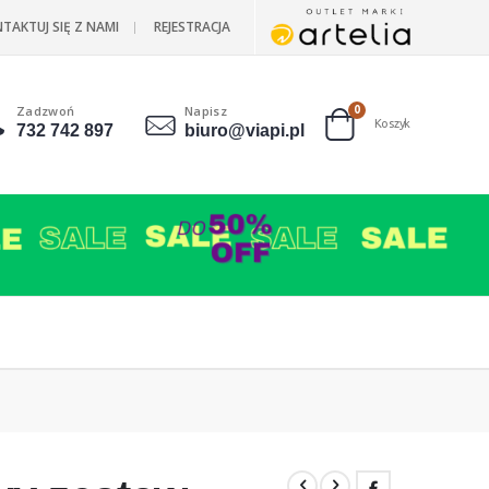
TAKTUJ SIĘ Z NAMI
REJESTRACJA
Zadzwoń
Napisz
produkty
0
Koszyk
732 742 897
biuro@viapi.pl
Cart