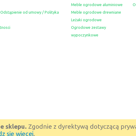
Meble ogrodowe aluminiowe
O
 Odstąpienie od umowy / Polityka
Meble ogrodowe drewniane
Leżaki ogrodowe
tnosci
Ogrodowe zestawy
wypoczynkowe
e sklepu.
Zgodnie z dyrektywą dotyczącą prywa
z się więcej
.