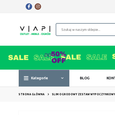
Kategorie
BLOG
KON
STRONA GŁÓWNA
SLIM OGRODOWY ZESTAW WYPOCZYNKOWY
Przejdź