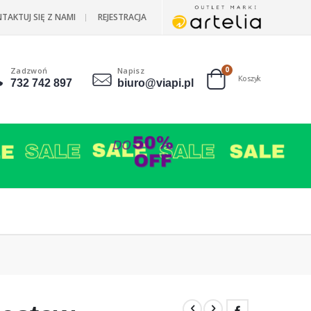
TAKTUJ SIĘ Z NAMI
REJESTRACJA
Zadzwoń
Napisz
produkty
0
Koszyk
732 742 897
biuro@viapi.pl
Cart