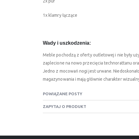
2x puf
1x klamry łączące
Wady i uszkodzenia:
Meble pochodzą z oferty outletowej i nie były u
zaplecione na nowo przecięcia technorattanu oraz 
Jedno z mocowań nogi jest urwane. Niedoskonało
magazynowania i mają głównie charakter wizualn
POWIĄZANE POSTY
ZAPYTAJ O PRODUKT