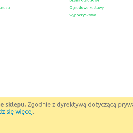
Leżaki ogrodowe
tnosci
Ogrodowe zestawy
wypoczynkowe
e sklepu.
Zgodnie z dyrektywą dotyczącą prywa
z się więcej
.
Outlet Meblowy Viapi