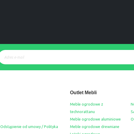
Outlet Mebli
Meble ogrodowe z
N
technorattanu
S
Meble ogrodowe aluminiowe
O
 Odstąpienie od umowy / Polityka
Meble ogrodowe drewniane