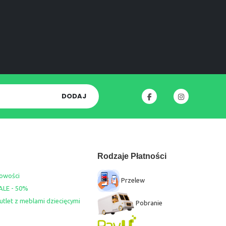
DODAJ
Rodzaje Płatności
owości
Przelew
ALE - 50%
utlet z meblami dziecięcymi
Pobranie