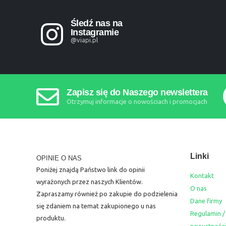
Śledź nas na
Instagramie
@viapi.pl
Zapisz się do Naszego newslettera
Otrzymuj informacje o nowościach i promocjach
Linki
OPINIE O NAS
Poniżej znajdą Państwo link do opinii
Kontakt
wyrażonych przez naszych Klientów.
O nas
Zapraszamy również po zakupie do podzielenia
Dane firmy
się zdaniem na temat zakupionego u nas
Regulamin /
produktu.