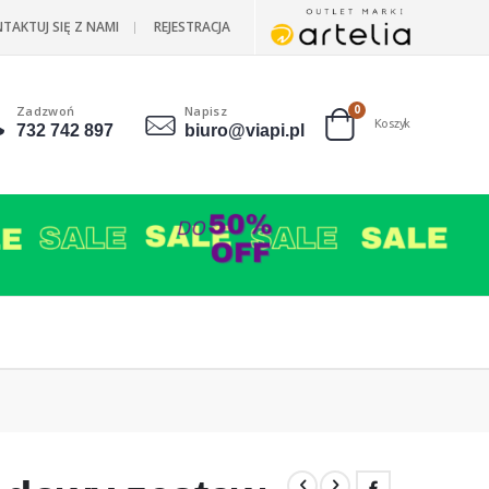
TAKTUJ SIĘ Z NAMI
REJESTRACJA
Zadzwoń
Napisz
produkty
0
Koszyk
732 742 897
biuro@viapi.pl
Cart