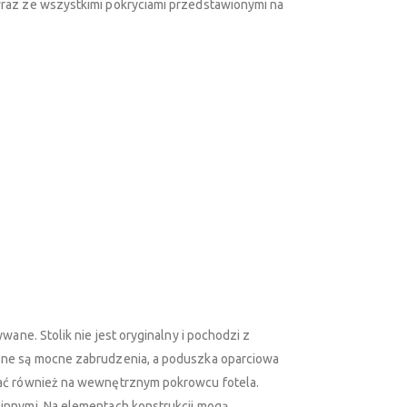
raz ze wszystkimi pokryciami przedstawionymi na
wane. Stolik nie jest oryginalny i pochodzi z
zne są mocne zabrudzenia, a poduszka oparciowa
wać również na wewnętrznym pokrowcu fotela.
innymi. Na elementach konstrukcji mogą