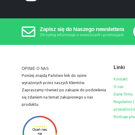
Zapisz się do Naszego newslettera
Otrzymuj informacje o nowościach i promocjach
Linki
OPINIE O NAS
Poniżej znajdą Państwo link do opinii
Kontakt
wyrażonych przez naszych Klientów.
O nas
Zapraszamy również po zakupie do podzielenia
Dane firmy
się zdaniem na temat zakupionego u nas
Regulamin /
produktu.
prywatności
Rodzaje pła