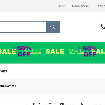
FAQ
LOGOWANIE
SKON
Search
TAKT
YNKOWY Z58