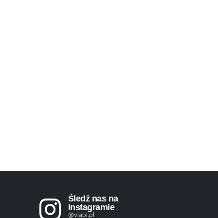
Śledź nas na
Instagramie
@viapi.pl