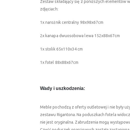
Zestaw składający się z poniższych elementów w
zdjęciach:
1x narożnik centralny 98x98x67cm
2x kanapa dwuosobowa lewa 152x88x67cm
1x stolik 65x110x34 cm
1x fotel 88x88x67cm
Wady i uszkodzenia:
Meble pochodzą z oferty outletowej i nie były uży
zestawu Rigantona. Na poduszkach fotela widoc
nie jest oryginalna. Zabrudzenia mogą występo
Część poduszek oparciowych została zastąpiona 