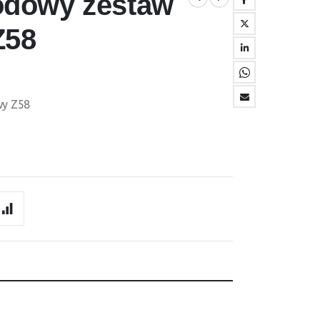
rodowy zestaw
Z58
wy Z58