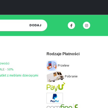
DODAJ
Rodzaje Płatności
owości
Przelew
ALE - 50%
utlet z meblami dziecięcymi
Pobranie