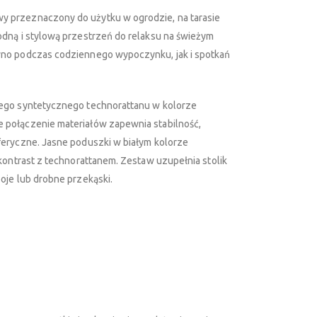
 przeznaczony do użytku w ogrodzie, na tarasie
dną i stylową przestrzeń do relaksu na świeżym
wno podczas codziennego wypoczynku, jak i spotkań
łego syntetycznego technorattanu w kolorze
 połączenie materiałów zapewnia stabilność,
feryczne. Jasne poduszki w białym kolorze
kontrast z technorattanem. Zestaw uzupełnia stolik
oje lub drobne przekąski.